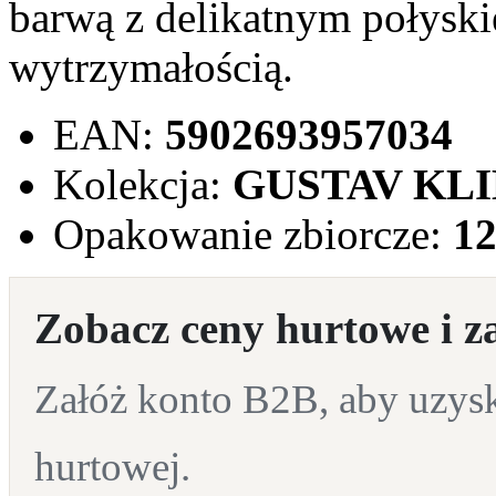
barwą z delikatnym połyski
wytrzymałością.
EAN:
5902693957034
Kolekcja:
GUSTAV KL
Opakowanie zbiorcze:
1
Zobacz ceny hurtowe i z
Załóż konto B2B, aby uzyska
hurtowej.