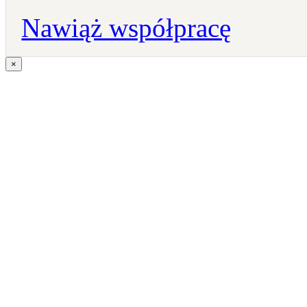
Nawiąż współpracę
×