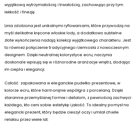
wyjątkową wytrzymałością i trwałością, zachowując przy tym
lekkość i finezję.
Linia zdobiona jest unikalnymi ryflowaniami, które przywodzą na
myśl delikatne kręcone włoskie lody, a dodatkowo subtelne
złote wykończenia nadają kolekcji wyjątkowego charakteru. Jest
to również połączenie tradycyjnego rzemiosła z nowoczesnym
designem. Dzięki neutralnej kolorystyce ecru, naczynia
doskonale wpisują się w różnorodne aranżacje wnętrz, dodając
im ciepła i elegancji.
Całość zapakowana w eleganckie pudełko prezentowe, w
kolorze ecru, które harmonijnie współgra z porcelaną. Dzięki
starannie przemyślanej formie i detalom, z pewnością zachwyci
każdego, kto ceni sobie estetykę i jakość. To idealny pomysł na
elegancki prezent, który będzie cieszył oczy i umilał chwile
relaksu przez wiele lat.