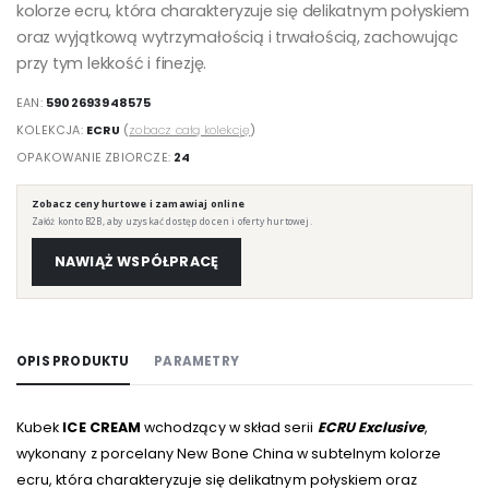
kolorze ecru, która charakteryzuje się delikatnym połyskiem
oraz wyjątkową wytrzymałością i trwałością, zachowując
przy tym lekkość i finezję.
EAN:
5902693948575
KOLEKCJA:
ECRU
(
zobacz całą kolekcję
)
OPAKOWANIE ZBIORCZE:
24
Zobacz ceny hurtowe i zamawiaj online
Załóż konto B2B, aby uzyskać dostęp do cen i oferty hurtowej.
NAWIĄŻ WSPÓŁPRACĘ
OPIS PRODUKTU
PARAMETRY
Kubek
ICE CREAM
wchodzący w skład serii
ECRU Exclusive
,
wykonany z porcelany New Bone China w subtelnym kolorze
ecru, która charakteryzuje się delikatnym połyskiem oraz