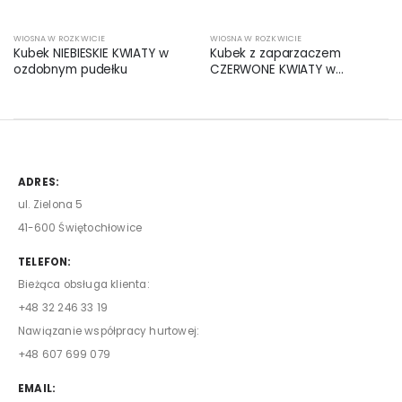
WIOSNA W ROZKWICIE
WIOSNA W ROZKWICIE
Kubek NIEBIESKIE KWIATY w
Kubek z zaparzaczem
ozdobnym pudełku
CZERWONE KWIATY w
ozdobnym pudełku
ADRES:
ul. Zielona 5
41-600 Świętochłowice
TELEFON:
Bieżąca obsługa klienta:
+48 32 246 33 19
Nawiązanie współpracy hurtowej:
+48 607 699 079
EMAIL: