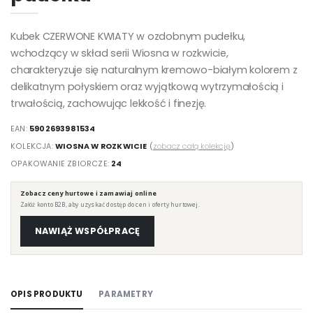
Kubek CZERWONE KWIATY w ozdobnym pudełku,
wchodzący w skład serii Wiosna w rozkwicie,
charakteryzuje się naturalnym kremowo-białym kolorem z
delikatnym połyskiem oraz wyjątkową wytrzymałością i
trwałością, zachowując lekkość i finezję.
EAN:
5902693981534
KOLEKCJA:
WIOSNA W ROZKWICIE
(
zobacz całą kolekcję
)
OPAKOWANIE ZBIORCZE:
24
Zobacz ceny hurtowe i zamawiaj online
Załóż konto B2B, aby uzyskać dostęp do cen i oferty hurtowej.
NAWIĄŻ WSPÓŁPRACĘ
OPIS PRODUKTU
PARAMETRY