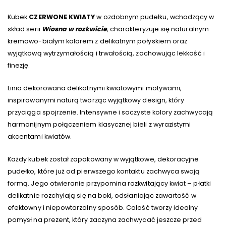
Kubek
CZERWONE KWIATY
w ozdobnym pudełku, wchodzący w
skład serii
Wiosna w rozkwicie
, charakteryzuje się naturalnym
kremowo-białym kolorem z delikatnym połyskiem oraz
wyjątkową wytrzymałością i trwałością, zachowując lekkość i
finezję.
Linia dekorowana delikatnymi kwiatowymi motywami,
inspirowanymi naturą tworząc wyjątkowy design, który
przyciąga spojrzenie. Intensywne i soczyste kolory zachwycają
harmonijnym połączeniem klasycznej bieli z wyrazistymi
akcentami kwiatów.
Każdy kubek został zapakowany w wyjątkowe, dekoracyjne
pudełko, które już od pierwszego kontaktu zachwyca swoją
formą. Jego otwieranie przypomina rozkwitający kwiat – płatki
delikatnie rozchylają się na boki, odsłaniając zawartość w
efektowny i niepowtarzalny sposób. Całość tworzy idealny
pomysł na prezent, który zaczyna zachwycać jeszcze przed