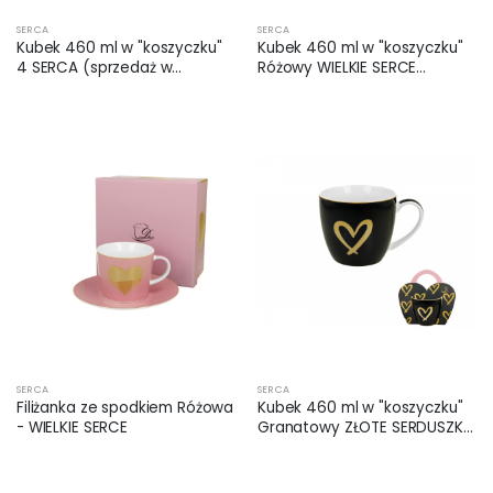
SERCA
SERCA
Kubek 460 ml w "koszyczku"
Kubek 460 ml w "koszyczku"
4 SERCA (sprzedaż w
Różowy WIELKIE SERCE
zestawach po 4 szt.)
(sprzedaż w zestawach po 4
szt.)
SERCA
SERCA
Filiżanka ze spodkiem Różowa
Kubek 460 ml w "koszyczku"
- WIELKIE SERCE
Granatowy ZŁOTE SERDUSZKO
(sprzedaż w zestawach po 4
szt.)