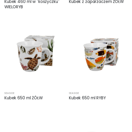
Kubek 460 ml w "koszyczku"
Kubek z zaparzaczem ŻÓŁW
WIELORYB
SEASIDE
SEASIDE
Kubek 650 ml ŻÓŁW
Kubek 650 ml RYBY