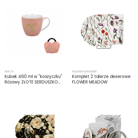
SERCA
FLOWER MEADOW
Kubek 460 ml w "koszyczku"
Komplet 2 talerze deserowe
Różowy ZŁOTE SERDUSZKO
FLOWER MEADOW
(sprzedaż w zestawach po 4
szt.)